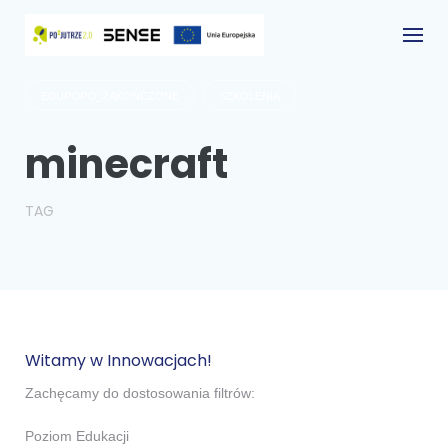
Przejdź
do
treści
EDUPOPO_ZAKOŃCZONE
SZKOLENIA
minecraft
TAG
Witamy w Innowacjach!
Zachęcamy do dostosowania filtrów:
Poziom Edukacji