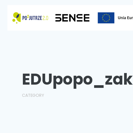
Przejdź
do
treści
EDUpopo_zak
CATEGORY