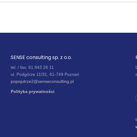
SENSE consulting sp. z o.o.
tel. / fax: 61 843 26 11
ul. Podgórze 11/31, 61-749 Poznań
popojutrze2@senseconsulting.pl
Polityka prywatności