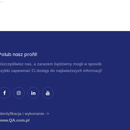
Polub nasz profil!
Uszczęśliwisz nas, a zarazem będziemy mogli w sposób
szybki zapewniać Ci dostęp do najświeższych informacji!
Identyfikacja i wykonanie ->
www.QA.com.pl